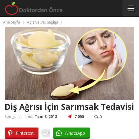
Ana Sayfa
Ağız ve Diş Sağlığı
Diş Ağrısı İçin Sarımsak Tedavisi
Son güncelleme:
Tem 8, 2018
7,055
5
Pinterest
WhatsApp
113