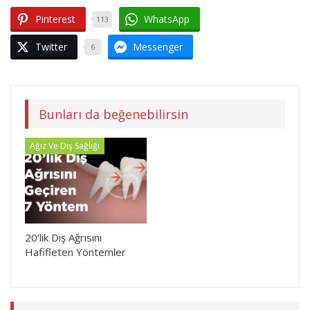
Pinterest
WhatsApp
113
Twitter
Messenger
6
Bunları da beğenebilirsin
Ağız Ve Diş Sağlığı
20’lik Diş Ağrısını
Hafifleten Yöntemler