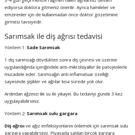
3-4 gün geçirmenize rağmen halen ağrılarınız devam
ediyorsa doktora gitmeniz önerilir. Ayrıca hamileler ve
emzirenler için de kullanmadan önce doktor gözetimine
girmesi tavsiyedir.
Sarımsak ile diş ağrısı tedavisi
Yöntem 1:
Sade Sarımsak
1 diş sarımsağı dövdükten sonra diş çevresi ve üzerine
uygulandığında içeriğindeki anti-mikrobiyaller ile patojenlerle
mücadele eder. Sarımsağın anti-inflamatuar özelliği
sayesinde şişikler ve ağrılar kısa sürede yok olur.
Ardından ağzınızı ılık su ile yıkayın. Bu tedaviyi günde 3 kez
uygulayabilirsiniz.
Yöntem 2:
Sarımsak sulu gargara
Diş ağrısı
ve ağız enfeksiyonlarını önlemek için sarımsak sulu
gargara yapabilirsiniz. Piyasada satılan birçok gargara