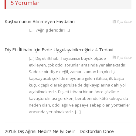
5 Yorumlar
Kuşburnunun Bilinmeyen Faydaları
8 yıl önce
[…] 7Ağrı gidericidir […]
Diş Eti İltihabı Için Evde Uygulayabileceğiniz 4 Tedavi
8 yıl önce
[…] Diş eti iltihabı, hayatımızı büyük ölçüde
etkileyen, çok ciddi sorunlar arasında yer almaktadır.
Sadece bir dişte değil, zaman zaman birçok dişi
kapsayacak şekilde meydana gelen iltihap, ilk başta
küçük çaplı olarak görülse de diş kayıplarına dahi yol
açabilmektedir. Diş eti iltihabı bir an önce çözüme
kavuşturulması gereken, beraberinde kötü kokuya da
neden olan, ciddi ağrı ve apseye sebep olan yöntemler
arasında yer almaktadır. […]
20'lik Diş Ağrısı Nedir? Ne İyi Gelir - Doktordan Önce