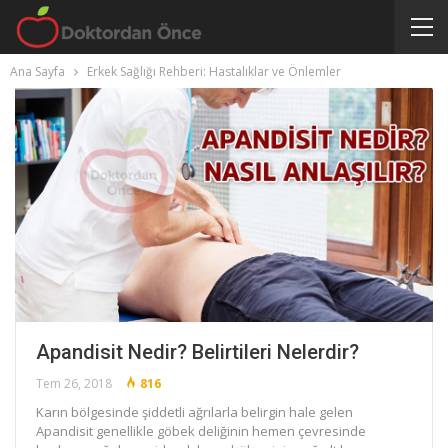
Ana Sayfa
Erkek Sağlığı Rehberi: Hastalıklar ve Önlemler
Apandisit Nedir? Belirtileri Nelerdir?
Tem 26, 2018
816
Karın bölgesinde şiddetli ağrılarla belirgin hale gelen
Apandisit genellikle göbek deliğinin hemen çevresinde