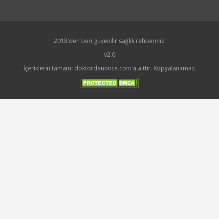
2018'den beri güvenilir sağlık rehberiniz.
v2.0
İçeriklerin tamamı doktordanonce.com'a aittir. Kopyalanamaz.