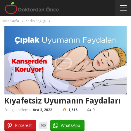
Ana Sayfa
Kadın Sağlığı
Kıyafetsiz Uyumanın Faydaları
Son güncelleme:
Ara 3, 2022
1,515
0
Pinterest
WhatsApp
100