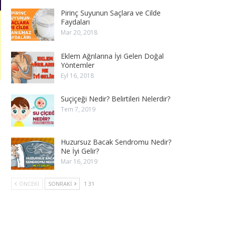
Pirinç Suyunun Saçlara ve Cilde
Faydaları
Mar 20, 2018
Eklem Ağrılarına İyi Gelen Doğal
Yöntemler
Eyl 16, 2018
Suçiçeği Nedir? Belirtileri Nelerdir?
Tem 7, 2019
Huzursuz Bacak Sendromu Nedir?
Ne İyi Gelir?
Mar 16, 2019
ÖNCEKI
SONRAKI
1 31