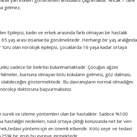
na gelmez.
en Epilepsi, kadın ve erkek arasında farkı olmayan bir hastalık
e 65 yaş arası insanlarda görülmektedir. Herhangi bir yaş aralığında
 bir türü olan nörolojik epilepsi, çocuklarda 16 yaşa kadar ortaya
ünkü sadece bir belirtisi bulunmamaktadır. Çocuğun ağzını
irkilmeler, burnuna olmayan kötü kokuların gelmesi, göz dalması,
 olabileceğini göstermektedir. Bu davranışların normal olmadığını
 nöroloji doktoruna başvurmalısınız.
zun süreli ve izleme yöntemleri olan bir hastalıktır. Sadece %100
 hastalığın nedenleri, nasıl ortaya çıktığı konusunda net bir veri
mek,tedavi yöntemi için en önemli etkendir. Kötü seyir ve tedavi
%25’lik bir grup bu evreye girmektedir.