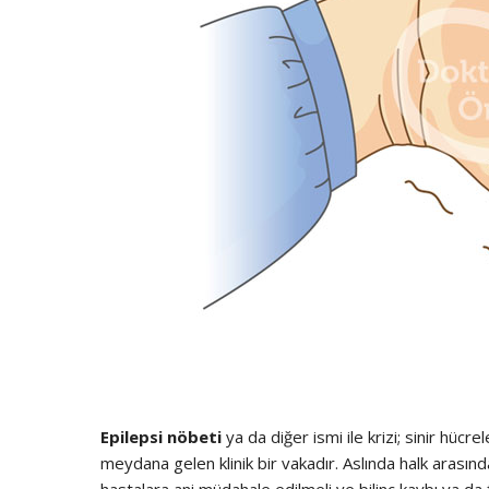
Epilepsi nöbeti
ya da diğer ismi ile krizi; sinir hüc
meydana gelen klinik bir vakadır. Aslında halk arasınd
hastalara ani müdahale edilmeli ve bilinç kaybı ya da