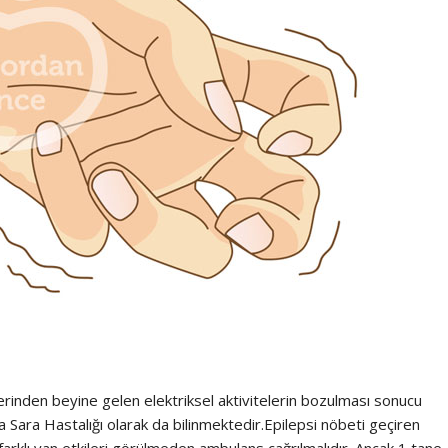
relerinden beyine gelen elektriksel aktivitelerin bozulması sonucu
a Sara Hastalığı olarak da bilinmektedir.Epilepsi nöbeti geçiren
 farklı yan etkileri görülmeden ambulans çağrılmalıdır. Ancak 1 tane