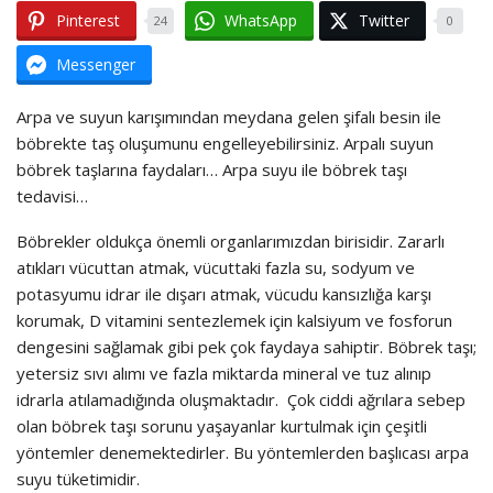
Pinterest
WhatsApp
Twitter
24
0
Messenger
Arpa ve suyun karışımından meydana gelen şifalı besin ile
böbrekte taş oluşumunu engelleyebilirsiniz. Arpalı suyun
böbrek taşlarına faydaları… Arpa suyu ile böbrek taşı
tedavisi…
Böbrekler oldukça önemli organlarımızdan birisidir. Zararlı
atıkları vücuttan atmak, vücuttaki fazla su, sodyum ve
potasyumu idrar ile dışarı atmak, vücudu kansızlığa karşı
korumak, D vitamini sentezlemek için kalsiyum ve fosforun
dengesini sağlamak gibi pek çok faydaya sahiptir. Böbrek taşı;
yetersiz sıvı alımı ve fazla miktarda mineral ve tuz alınıp
idrarla atılamadığında oluşmaktadır. Çok ciddi ağrılara sebep
olan böbrek taşı sorunu yaşayanlar kurtulmak için çeşitli
yöntemler denemektedirler. Bu yöntemlerden başlıcası arpa
suyu tüketimidir.