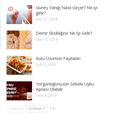
Güneş Yanığı Nasıl Geçer? Ne iyi
gelir?
Haz 27, 2018
Demir Eksikliğine Ne İyi Gelir?
Mar 15, 2019
Kuru Üzümün Faydaları
Şub 3, 2018
Yorgunluğunuzun Sebebi Uyku
Apnesi Olabilir
Tem 4, 2019
ÖNCEKI
SONRAKI
1 31