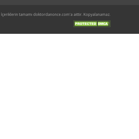
İçeriklerin tamamı doktordanonce.com'a aittir. Kopyalanamaz.