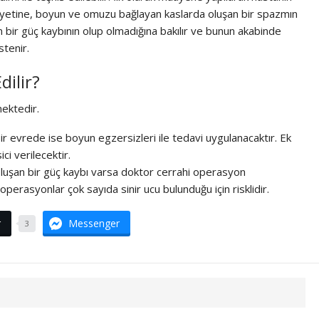
siyetine, boyun ve omuzu bağlayan kaslarda oluşan bir spazmın
 bir güç kaybının olup olmadığına bakılır ve bunun akabinde
tenir.
dilir?
ektedir.
r evrede ise boyun egzersizleri ile tedavi uygulanacaktır. Ek
ci verilecektir.
a oluşan bir güç kaybı varsa doktor cerrahi operasyon
perasyonlar çok sayıda sinir ucu bulunduğu için risklidir.
r
Messenger
3