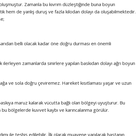
e oluşmuştur. Zamanla bu kıvrım düzleştiğinde buna boyun
k hem de yanlış duruş ve fazla kilodan dolayı da oluşabilmektedir.
se;
şarıdan belli olacak kadar öne doğru durması en önemli
ak ilerleyen zamanlarda sinirlere yapılan baskıdan dolayı ağrı boyun
 sağa ve sola doğru çeviremez. Hareket kısıtlaması yaşar ve uzun
 baskıya maruz kalarak vücutta bağlı olan bölgeyi uyuşturur. Bu
an bu bölgelerde kuvvet kaybı ve karıncalanma görülür.
ımı ile teşhis edilebilir. İlk olarak muayene yapılarak hastanın