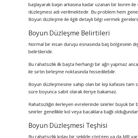
başlayarak başın arkasına kadar uzanan bir kıvrım il
düzleşmesi adı verilmektedir. Bu problem hem geneti
Boyun düzleşme ile ilgili detaylı bilgi vermek gerekir
Boyun Düzleşme Belirtileri
Normal bir insan duruşu esnasında baş bölgesinin dı
belirtileridir.
Bu rahatsızlık ilk başta herhangi bir ağrı yapmaz anc
ile sırtın birleşme noktasında hissedilebilir.
Boyun düzleşmesine sahip olan bir kişi kafasını tam
süre boyunca sabit olarak ileriye bakamaz.
Rahatsızlığın ilerleyen evrelerinde sinirler büyük bir
sinirler genellikle kol veya bacaklara bağlı olduğund
Boyun Düzleşmesi Teşhisi
Bu rahatsızlık kolay bir şekilde röntgen ya da MR yard