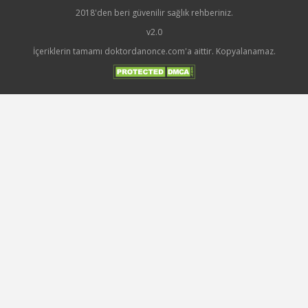
2018'den beri güvenilir sağlık rehberiniz.
v2.0
İçeriklerin tamamı doktordanonce.com'a aittir. Kopyalanamaz.